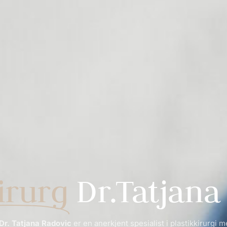
irurg
Dr.Tatjana
 Dr. Tatjana Radovic
er en anerkjent spesialist i plastikkirurgi m