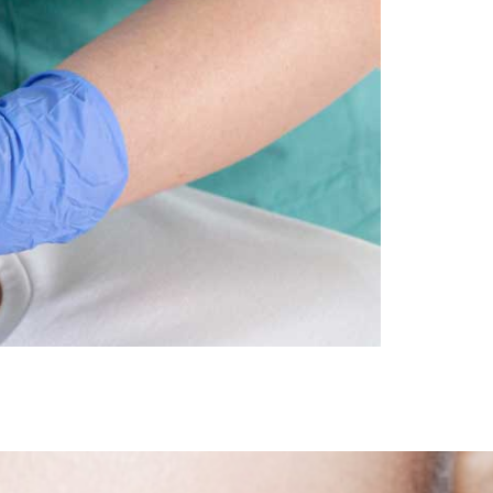
se etter 30 Etter fylte 30 begynner huden
 bidra til hudfornyelse – uten kirurgi. Her er de