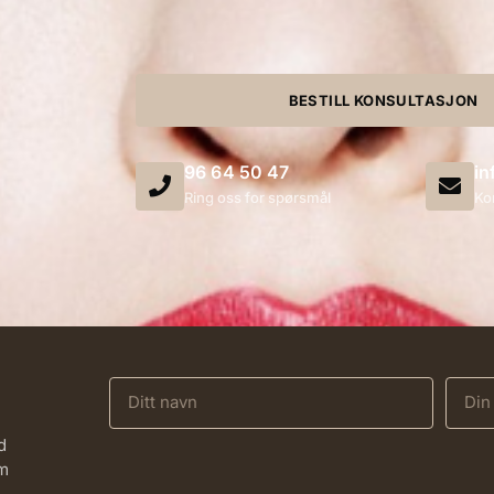
BESTILL KONSULTASJON
96 64 50 47
in
Ring oss for spørsmål
Ko
d
om