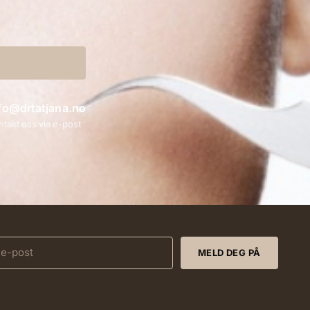
fo@drtatjana.no
ntakt oss via e-post
MELD DEG PÅ