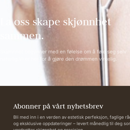
La oss skape skjønnhet
sammen.
Skjønnhet begynner med en følelse om å føle seg selv
naturlig.Vi er her for å gjøre den drømmen virkelig.
Abonner på vårt nyhetsbrev
Bli med inn i en verden av estetisk perfeksjon, faglige rå
og eksklusive oppdateringer – levert månedlig til deg s
verdsetter skjønnhet og presisjon.