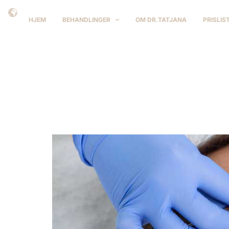
HJEM
BEHANDLINGER
OM DR.TATJANA
PRISLIS
Stikkord:
hu
De 5 mest populære 