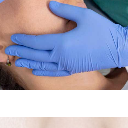
lse etter 30 De 5 mest populære behandlingene for hudfornyel
gvis finnes det en rekke trygge og effektive behandlinger som kan