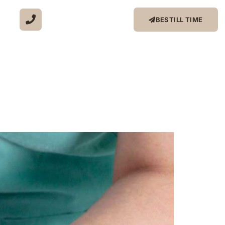
96 64 50 47
BESTILL TIME
Ring for forespørsel
else etter 30