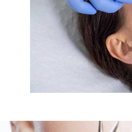
De 5 mest populære behandlingene for hudfornye
naturlig å miste spenst, fuktighet og glød. Heldi
fem mest populære behandlingene som […]