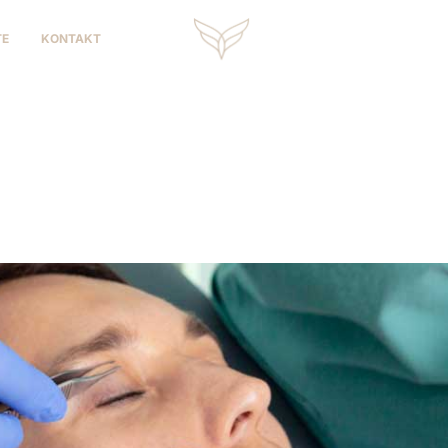
TE
KONTAKT
dfornyelse
behandlingene for hudforny