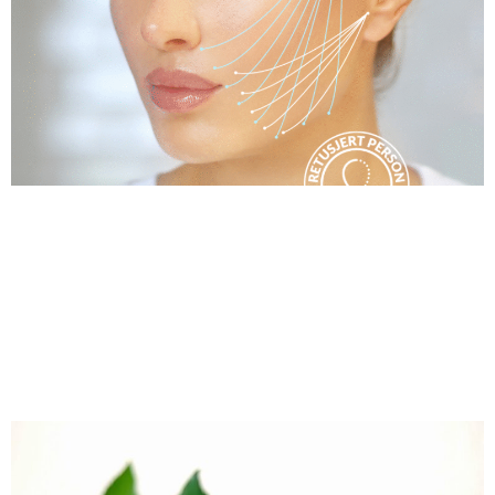
Etterbehandling av Aptos-tråder – Hva du kan forvente og
tips for best resultat Etterbehandling av Aptos-tråder – Hva
du kan forvente og tips for best resultat Etterbehandling av
Aptos-tråder – Hva du kan forvente og tips for best resultat
Opråvning etter Aptos-tråder: Hva du kan forvente og
hvordan du får best mulig resultat Introduksjon: Hva […]
Intimkirurgi for damer