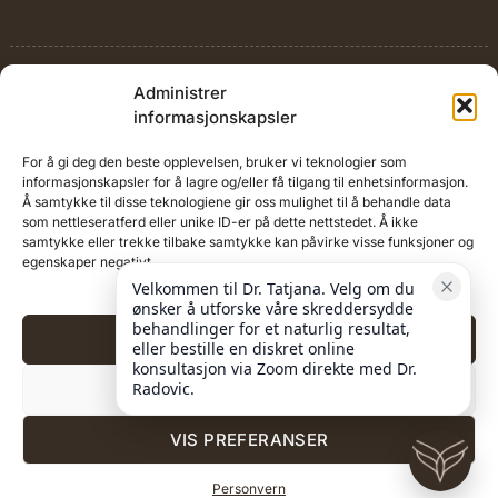
Administrer
informasjonskapsler
For å gi deg den beste opplevelsen, bruker vi teknologier som
Kontakt
Prisliste
Kundpanel
informasjonskapsler for å lagre og/eller få tilgang til enhetsinformasjon.
Å samtykke til disse teknologiene gir oss mulighet til å behandle data
som nettleseratferd eller unike ID-er på dette nettstedet. Å ikke
Personvern
Blogg
samtykke eller trekke tilbake samtykke kan påvirke visse funksjoner og
egenskaper negativt.
Velkommen til Dr. Tatjana. Velg om du 
2015 - 2026
ønsker å utforske våre skreddersydde 
Plastikkirurg dr.Tatjana Radovic|Profesjonell plastisk
behandlinger for et naturlig resultat, 
AKSEPTER ALT
kirurg i Oslo. All rights reserved.
eller bestille en diskret online 
konsultasjon via Zoom direkte med Dr. 
Radovic.
AVVIS
VIS PREFERANSER
Personvern