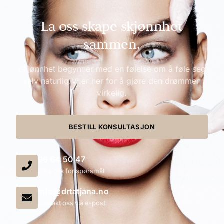
La oss skape skjønnhet
sammen.
Skjønnhet begynner med en følelse om å føle seg
selv naturlig.Vi er her for å gjøre den drømmen
virkelig.
BESTILL KONSULTASJON
96 64 50 47
Ring oss for spørsmål
info@drtatjana.no
Kontakt oss via e-post