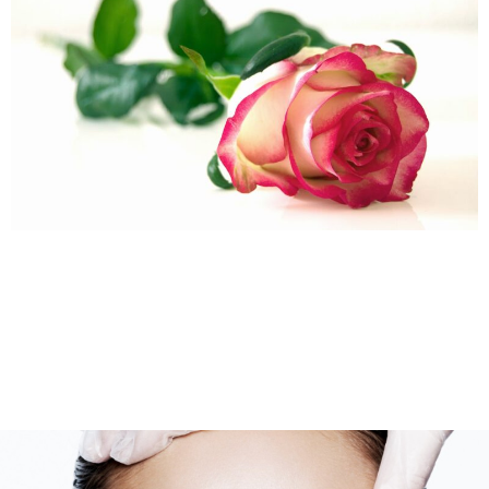
Intimkirurgi for damer: Alt du bør vite om prosedyrer,
fordeler og restitusjon Intimkirurgi for damer: Alt du bør vite
om prosedyrer, fordeler og restitusjon Intimkirurgi er en
spesialisert gren innen plastisk kirurgi som fokuserer på
forbedring av både funksjonelle og estetiske aspekter i det
intime området. For mange kvinner kan endringer i kroppen
som følge […]