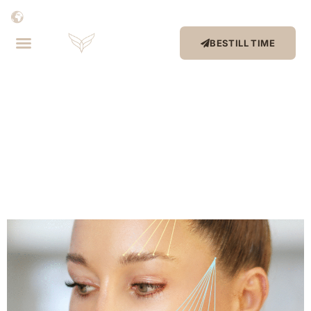
BESTILL TIME
Stikkord:
intimkirurgi
Etterbehandling av Aptos-
tråder-– Hva du kan forvente og
tips for best resultat